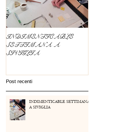
INDIMENTICABLE
CORSO DI 
SETTIMANA A
ORO E FER
SIVIGLIA
ABRIL 2018 
14 - 22 aprile 20
Post recenti
INDIMENTICABLE SETTIMANA
A SIVIGLIA