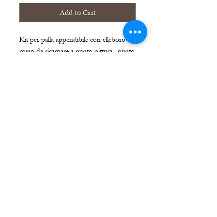
Add to Cart
Kit per palla appendibile con elleboro
rosso da ricamare a punto pittura , punto
erba. Livello intermedio.
IL KIT CONTIENE
Il kit contiene la fotografia del lavoro
finito, la stoffa disegnata, il disegno in
bianco e nero e l'indicazione dei punti da
utilizzare, l'indicazione del colore dei fili
DMC (non contiene i fili), sagoma in
cartone e imbottitura.
spese di spedizione € 5,50 in tutta Italia,
Arti & Pensieri
®
attraverso Poste.it
50133 FIRENZE - Via della Palancola, 4
info@artiepensieri. it - tel. + 39
338 74
63 360